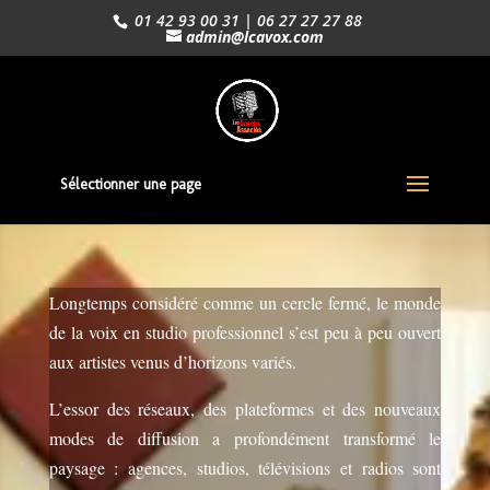
01 42 93 00 31 | 06 27 27 27 88
admin@lcavox.com
Sélectionner une page
Longtemps considéré comme un cercle fermé, le monde
de la voix en studio professionnel s’est peu à peu ouvert
aux artistes venus d’horizons variés.
L’essor des réseaux, des plateformes et des nouveaux
modes de diffusion a profondément transformé le
paysage : agences, studios, télévisions et radios sont