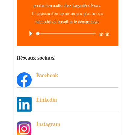
production audio chez Lagardère News.
L'occasion d'en savoir un peu plus sur ses
méthodes de travail et le démarchage.
Lecteur
00:00
audio
Réseaux sociaux
Facebook
Linkedin
Instagram