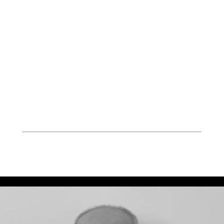
NOS INTERVENANTS
Réalisateurs son, Directeurs artistiques,
Comédiens, Concepteurs-Rédacteurs,
Producteurs, Ingénieurs du son.
Afin de garantir une formation voix off de
qualité, tous nos intervenants sont des
professionnels en activité.