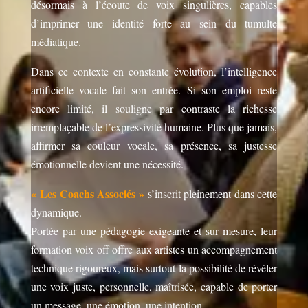
désormais à l’écoute de voix singulières, capables
d’imprimer une identité forte au sein du tumulte
médiatique.
Dans ce contexte en constante évolution, l’intelligence
artificielle vocale fait son entrée. Si son emploi reste
encore limité, il souligne par contraste la richesse
irremplaçable de l’expressivité humaine. Plus que jamais,
affirmer sa couleur vocale, sa présence, sa justesse
émotionnelle devient une nécessité.
« Les Coachs Associés »
s’inscrit pleinement dans cette
dynamique.
Portée par une pédagogie exigeante et sur mesure, leur
formation voix off offre aux artistes un accompagnement
technique rigoureux, mais surtout la possibilité de révéler
une voix juste, personnelle, maîtrisée, capable de porter
un message, une émotion, une intention.