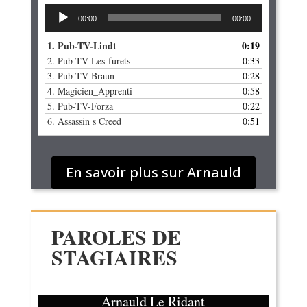
Lecteur
00:00
00:00
audio
1.
Pub-TV-Lindt
0:19
2.
Pub-TV-Les-furets
0:33
3.
Pub-TV-Braun
0:28
4.
Magicien_Apprenti
0:58
5.
Pub-TV-Forza
0:22
6.
Assassin s Creed
0:51
En savoir plus sur Arnauld
PAROLES DE
STAGIAIRES
Arnauld Le Ridant