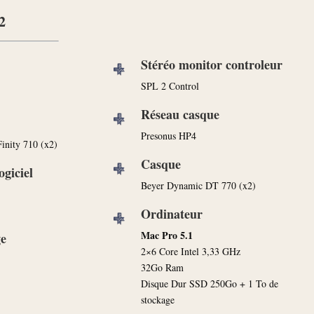
2
Stéréo monitor controleur
SPL 2 Control
Réseau casque
Presonus HP4
inity 710 (x2)
Casque
ogiciel
Beyer Dynamic DT 770 (x2)
Ordinateur
Mac Pro 5.1
ge
2×6 Core Intel 3,33 GHz
32Go Ram
Disque Dur SSD 250Go + 1 To de
stockage