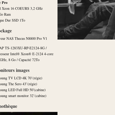
c Pro
el Xeon 16 COEURS 3,2 GHz
Go Ram
que Dur SSD 1To
ockage
veur NAS Thecus N8800 Pro V1
P TS-1283XU-RP-E2124-8G /
cesseur Intel® Xeon® E-2124 4-core
 GHz, 8 Go / Capacité 72To
niteurs images
sung TV LCD 4K 70’(régie)
sung The Sero 43’(régie)
sung LED Full HD 50′(cabine)
sung smart monitor 32’(cabine)
nothèque