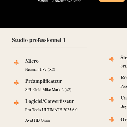
92600 – Asnières-sur-Seine
Studio professionnel 1
St
Micro
SPL
Neuman U87 (X2)
Ré
Préamplificateur
Pre
SPL Gold Mike Mark 2 (x2)
Ca
Logiciel/Convertisseur
Bey
Pro Tools ULTIMATE 2025.6.0
Or
Avid HD Omni