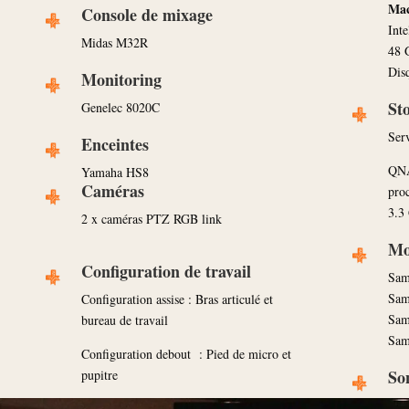
Ma
Console de mixage
Int
Midas M32R
48 
Dis
Monitoring
St
Genelec 8020C
Ser
Enceintes
QNA
Yamaha HS8
Caméras
pro
3.3
2 x caméras PTZ RGB link
Mo
Configuration de travail
Sam
Sam
Configuration assise : Bras articulé et
Sam
bureau de travail
Sam
Configuration debout : Pied de micro et
So
pupitre