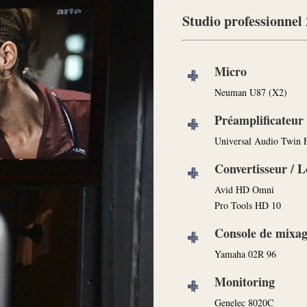
Studio professionnel 
Micro
Neuman U87 (X2)
Préamplificateur
Universal Audio Twin F
Convertisseur / L
Avid HD Omni
Pro Tools HD 10
Console de mixa
Yamaha 02R 96
Monitoring
Genelec 8020C