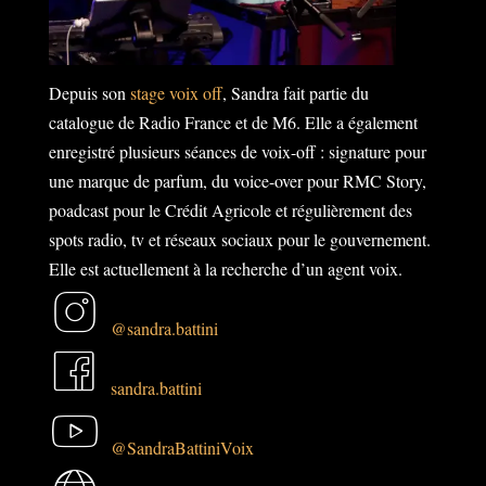
Depuis son
stage voix off
, Sandra fait partie du
catalogue de Radio France et de M6. Elle a également
enregistré plusieurs séances de voix-off : signature pour
une marque de parfum, du voice-over pour RMC Story,
poadcast pour le Crédit Agricole et régulièrement des
spots radio, tv et réseaux sociaux pour le gouvernement.
Elle est actuellement à la recherche d’un agent voix.
@sandra.battini
in
sandra.battini
st
fa
ag
@SandraBattiniVoix
ce
yo