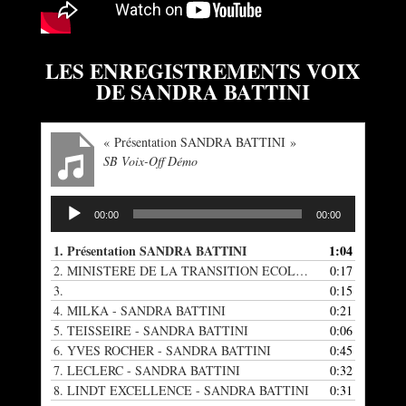
LES ENREGISTREMENTS VOIX
DE SANDRA BATTINI
« Présentation SANDRA BATTINI »
SB Voix-Off Démo
Lecteur
00:00
00:00
audio
1.
Présentation SANDRA BATTINI
1:04
2.
MINISTERE DE LA TRANSITION ECOLOGIQUE - SANDRA BATTINI
0:17
3.
0:15
4.
MILKA - SANDRA BATTINI
0:21
5.
TEISSEIRE - SANDRA BATTINI
0:06
6.
YVES ROCHER - SANDRA BATTINI
0:45
7.
LECLERC - SANDRA BATTINI
0:32
8.
LINDT EXCELLENCE - SANDRA BATTINI
0:31