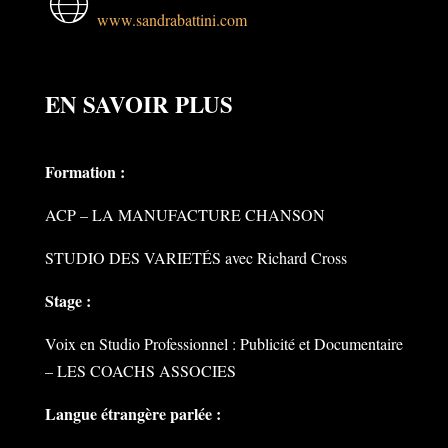
ra
bo
www.sandrabattini.com
ut
w
m
ok
ub
or
EN SAVOIR PLUS
ic
ic
e
ld
on
on
ic
Formation :
ic
ACP – LA MANUFACTURE CHANSON
on
on
STUDIO DES VARIETÉS avec Richard Cross
Stage :
Voix en Studio Professionnel : Publicité et Documentaire
– LES COACHS ASSOCIES
Langue étrangère parlée :